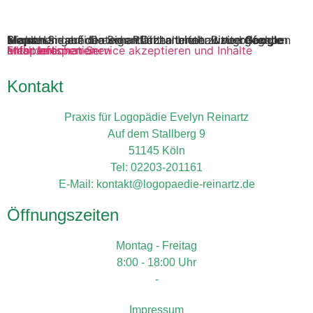
Sie sehen gerade einen Platzhalterinhalt von
Google Maps
. Um auf den eigentlichen Inhalt zuzugreifen, klicken Sie auf die Schaltfläche unten. Bitte beachten Sie, dass dabei Daten an Drittanbieter weitergegeben werden.
Mehr Informationen
Inhalt entsperren
Erforderlichen Service akzeptieren und Inhalte entsperren
Kontakt
Praxis für Logopädie Evelyn Reinartz
Auf dem Stallberg 9
51145 Köln
Tel: 02203-201161
E-Mail: kontakt@logopaedie-reinartz.de
Öffnungszeiten
Montag - Freitag
8:00 - 18:00 Uhr
-
Impressum